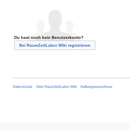
Du hast noch kein Benutzerkonto?
Bei RaumZeitLabor Wiki registrieren
Datenschutz
Über RaumZeitLabor Wiki
Haftungsausschluss