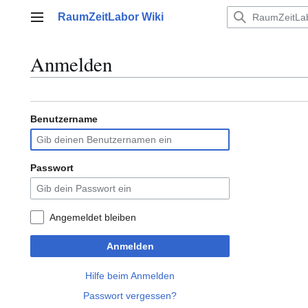
Zum
RaumZeitLabor Wiki
Inhalt
Hauptmenü
springen
Anmelden
Benutzername
Passwort
Angemeldet bleiben
Anmelden
Hilfe beim Anmelden
Passwort vergessen?