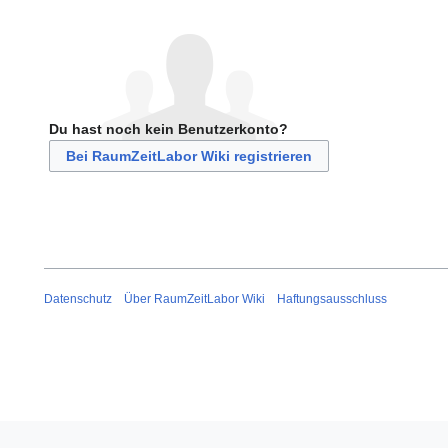
Du hast noch kein Benutzerkonto?
Bei RaumZeitLabor Wiki registrieren
Datenschutz
Über RaumZeitLabor Wiki
Haftungsausschluss