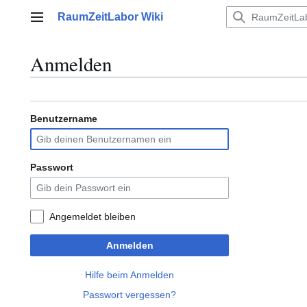
Zum
RaumZeitLabor Wiki
Inhalt
Hauptmenü
springen
Anmelden
Benutzername
Passwort
Angemeldet bleiben
Anmelden
Hilfe beim Anmelden
Passwort vergessen?