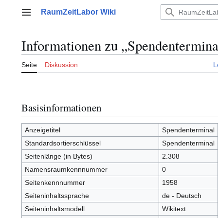
Zum
RaumZeitLabor Wiki
Inhalt
Hauptmenü
springen
Informationen zu „Spendentermina
Seite
Diskussion
L
Basisinformationen
Anzeigetitel
Spendenterminal
Standardsortierschlüssel
Spendenterminal
Seitenlänge (in Bytes)
2.308
Namensraumkennnummer
0
Seitenkennnummer
1958
Seiteninhaltssprache
de - Deutsch
Seiteninhaltsmodell
Wikitext