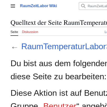
Zum
RaumZeitLabor Wiki
Inhalt
Hauptmenü
springen
Quelltext der Seite RaumTempera
Seite
Diskussion
L
←
RaumTemperaturLabor
Du bist aus dem folgenden
diese Seite zu bearbeiten:
Diese Aktion ist auf Benut
Gruppe „
Benutzer
“ angeh