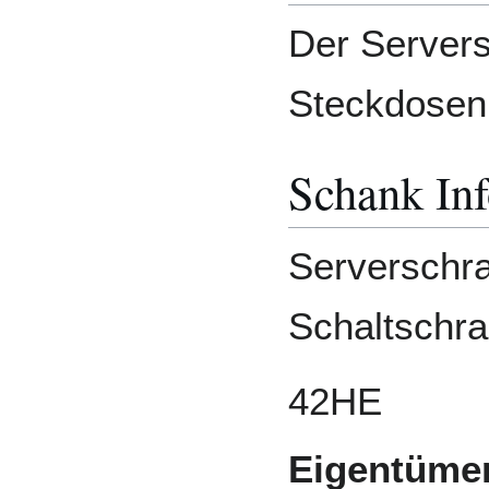
Der Servers
Steckdosen
Schank In
Serverschra
Schaltschr
42HE
Eigentüme