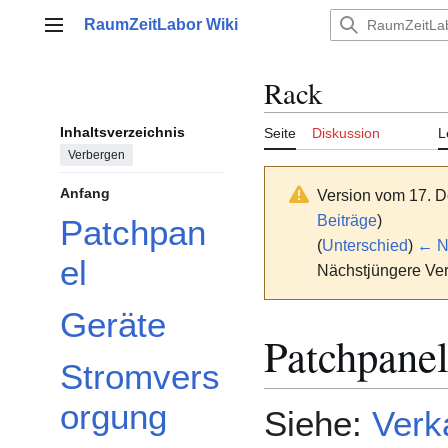
Zum
RaumZeitLabor Wiki
Inhalt
Hauptmenü
springen
Rack
Inhaltsverzeichnis
Seite
Diskussion
L
Verbergen
Anfang
Version vom 17. 
Beiträge
)
Patchpan
(
Unterschied
)
← Nä
el
Nächstjüngere Ver
Geräte
Patchpane
Stromvers
orgung
Siehe:
Verk