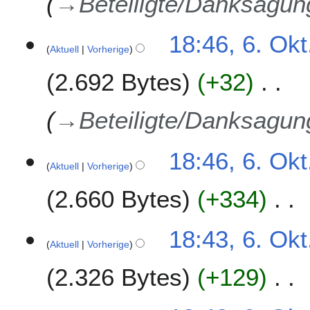
→
Beteiligte/Danksagu
n
g
18:46, 6. Okt
s
Aktuell
Vorherige
z
u
2.692 Bytes
+32
s
a
→
Beteiligte/Danksagu
m
m
e
18:46, 6. Okt
n
Aktuell
Vorherige
f
2.660 Bytes
+334
a
s
s
K
18:43, 6. Okt
u
e
Aktuell
Vorherige
n
i
g
2.326 Bytes
+129
n
e
B
K