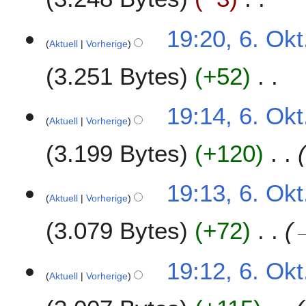
f
K
a
19:20, 6. Okt
e
s
Aktuell
Vorherige
i
s
3.251 Bytes
+52
n
u
e
n
B
K
g
19:14, 6. Okt
e
e
Aktuell
Vorherige
a
i
r
3.199 Bytes
+120
n
b
e
e
B
19:13, 6. Okt
i
e
Aktuell
Vorherige
t
a
u
r
3.079 Bytes
+72
n
b
g
e
19:12, 6. Okt
s
i
Aktuell
Vorherige
z
t
u
u