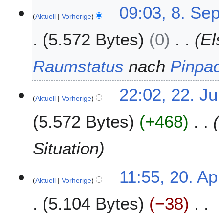
8
09:03, 8. Se
b
Aktuell
Vorherige
.
e
S
r
5.572 Bytes
0
El
e
2
p
0
t
Raumstatus
nach
Pinpa
1
e
9
m
2
22:02, 22. J
b
Aktuell
Vorherige
2
e
.
r
5.572 Bytes
+468
J
2
u
0
n
Situation
1
i
4
2
2
11:55, 20. Ap
0
Aktuell
Vorherige
0
1
.
4
5.104 Bytes
−38
A
p