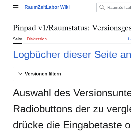
Zum
RaumZeitLabor Wiki
Inhalt
Hauptmenü
springen
Pinpad v1/Raumstatus: Versionsge
Seite
Diskussion
L
Logbücher dieser Seite a
Versionen filtern
Auswahl des Versionsunte
Radiobuttons der zu verg
drücke die Eingabetaste o