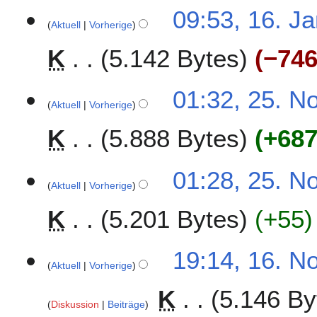
K
r
1
09:53, 16. J
e
i
Aktuell
Vorherige
6
i
l
.
K
5.142 Bytes
−74
n
2
J
e
0
a
B
1
n
2
01:32, 25. N
e
4
u
Aktuell
Vorherige
5
a
a
.
r
K
5.888 Bytes
+68
r
N
b
2
o
e
0
v
01:28, 25. N
i
1
e
Aktuell
Vorherige
t
4
m
u
K
5.201 Bytes
+55
b
n
e
g
r
1
19:14, 16. N
s
2
Aktuell
Vorherige
6
z
0
.
u
K
5.146 By
1
N
s
Diskussion
Beiträge
3
o
a