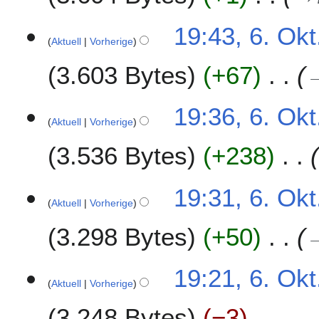
e
f
B
a
19:43, 6. Okt
e
s
Aktuell
Vorherige
a
s
r
3.603 Bytes
+67
u
b
n
e
g
19:36, 6. Okt
i
Aktuell
Vorherige
t
u
3.536 Bytes
+238
n
g
19:31, 6. Okt
s
Aktuell
Vorherige
z
u
3.298 Bytes
+50
s
a
m
19:21, 6. Okt
Aktuell
Vorherige
m
e
3.248 Bytes
−3
n