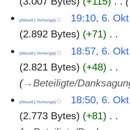
3.007 Bytes
+115
s
n
a
g
m
19:10, 6. Okt
s
Aktuell
Vorherige
m
z
e
u
2.892 Bytes
+71
n
s
f
a
K
a
m
18:57, 6. Okt
e
s
Aktuell
Vorherige
m
i
s
e
2.821 Bytes
+48
n
u
n
e
n
f
B
g
a
→
Beteiligte/Danksagu
e
s
a
s
r
18:50, 6. Okt
u
Aktuell
Vorherige
b
n
e
g
2.773 Bytes
+81
i
t
u