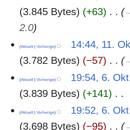
.
2
3.845 Bytes
+63
O
0
k
1
t
2.0
0
o
b
14:44, 11. Ok
e
Aktuell
Vorherige
r
2
3.782 Bytes
−57
0
1
6
19:54, 6. Okt
0
Aktuell
Vorherige
.
O
3.839 Bytes
+141
k
t
K
o
19:52, 6. Okt
e
b
Aktuell
Vorherige
i
e
3.698 Bytes
−95
n
r
e