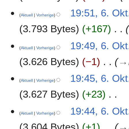
2
B
0
19:51, 6. Okt
e
1
Aktuell
Vorherige
a
0
r
3.793 Bytes
+167
b
e
19:49, 6. Okt
i
Aktuell
Vorherige
t
u
3.626 Bytes
−1
→
n
g
19:45, 6. Okt
s
Aktuell
Vorherige
z
u
3.627 Bytes
+23
s
a
K
m
19:44, 6. Okt
e
Aktuell
Vorherige
m
i
e
3.604 Bytes
+1
→
n
n