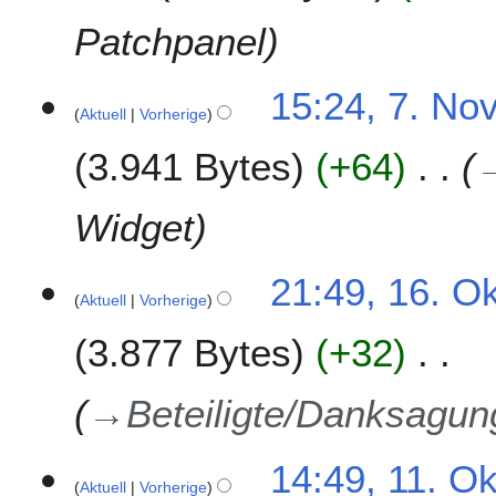
a
1
n
Patchpanel
u
a
7
15:24, 7. No
r
Aktuell
Vorherige
.
2
N
0
3.941 Bytes
+64
o
1
v
1
e
Widget
m
b
1
21:49, 16. O
e
Aktuell
Vorherige
6
r
.
2
3.877 Bytes
+32
O
0
k
1
t
→
Beteiligte/Danksagu
0
o
b
1
14:49, 11. Ok
e
Aktuell
Vorherige
1
r