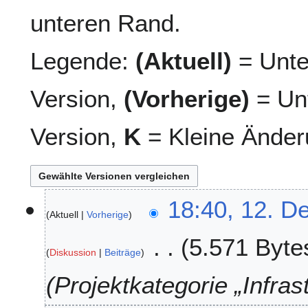
unteren Rand.
Legende:
(Aktuell)
= Unte
Version,
(Vorherige)
= Unt
Version,
K
= Kleine Änder
1
18:40, 12. D
Aktuell
Vorherige
2
.
5.571 Byte
D
Diskussion
Beiträge
e
z
Projektkategorie „Infras
e
m