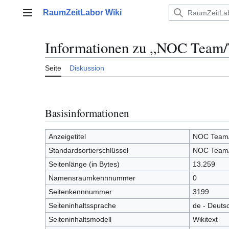
Zum
RaumZeitLabor Wiki
Inhalt
Hauptmenü
springen
Informationen zu „NOC Team
Seite
Diskussion
Basisinformationen
Anzeigetitel
NOC Team/
Standardsortierschlüssel
NOC Team/
Seitenlänge (in Bytes)
13.259
Namensraumkennnummer
0
Seitenkennnummer
3199
Seiteninhaltssprache
de - Deuts
Seiteninhaltsmodell
Wikitext