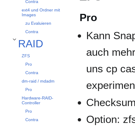
Contra
ext4 und Ordner mit
Pro
Images
zu Evaluieren
Contra
Kann Snap
RAID
Unterabschnitt RAID umschalten
auch mehr
ZFS
Pro
uns cp ca
Contra
dm-raid / mdadm
experimen
Pro
Hardware-RAID-
Checksu
Controller
Pro
Option: zf
Contra