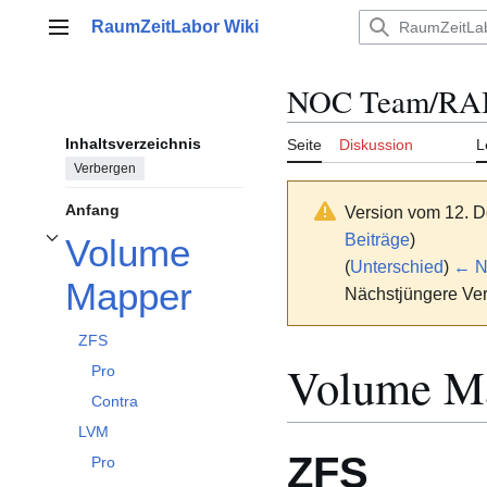
Zum
RaumZeitLabor Wiki
Inhalt
Hauptmenü
springen
NOC Team/RAI
Inhaltsverzeichnis
Seite
Diskussion
L
Verbergen
Anfang
Version vom 12. 
Beiträge
)
Volume
Unterabschnitt Volume Mapper umschalten
(
Unterschied
)
← Nä
Mapper
Nächstjüngere Ver
ZFS
Volume M
Pro
Contra
LVM
ZFS
Pro