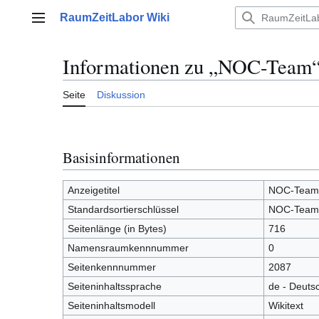
Zum
RaumZeitLabor Wiki
Inhalt
Hauptmenü
springen
Informationen zu „NOC-Team
Seite
Diskussion
Basisinformationen
Anzeigetitel
NOC-Team
Standardsortierschlüssel
NOC-Team
Seitenlänge (in Bytes)
716
Namensraumkennnummer
0
Seitenkennnummer
2087
Seiteninhaltssprache
de - Deuts
Seiteninhaltsmodell
Wikitext