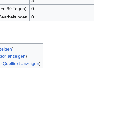
3
zten 90 Tagen)
0
 Bearbeitungen
0
zeigen
)
text anzeigen
)
(
Quelltext anzeigen
)