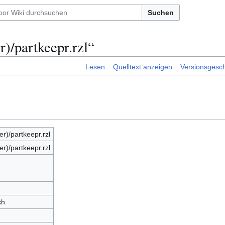
Suchen
)/partkeepr.rzl“
Lesen
Quelltext anzeigen
Versionsgesch
r)/partkeepr.rzl
r)/partkeepr.rzl
ch