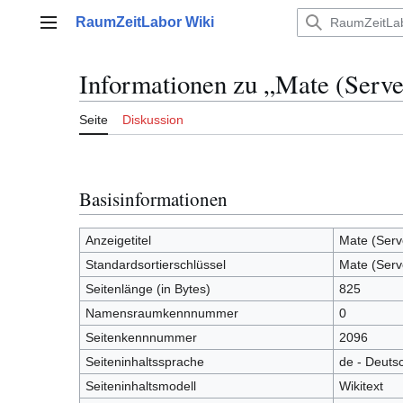
Zum
RaumZeitLabor Wiki
Inhalt
Hauptmenü
springen
Informationen zu „Mate (Server
Seite
Diskussion
Basisinformationen
Anzeigetitel
Mate (Serve
Standardsortierschlüssel
Mate (Serve
Seitenlänge (in Bytes)
825
Namensraumkennnummer
0
Seitenkennnummer
2096
Seiteninhaltssprache
de - Deuts
Seiteninhaltsmodell
Wikitext