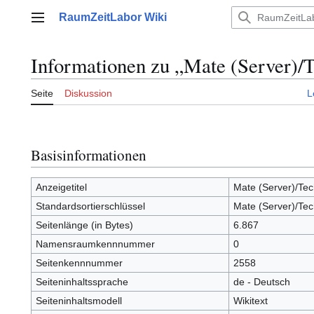
Zum
RaumZeitLabor Wiki
Inhalt
Hauptmenü
springen
Informationen zu „Mate (Server)/
Seite
Diskussion
L
Basisinformationen
Anzeigetitel
Mate (Server)/Te
Standardsortierschlüssel
Mate (Server)/Te
Seitenlänge (in Bytes)
6.867
Namensraumkennnummer
0
Seitenkennnummer
2558
Seiteninhaltssprache
de - Deutsch
Seiteninhaltsmodell
Wikitext