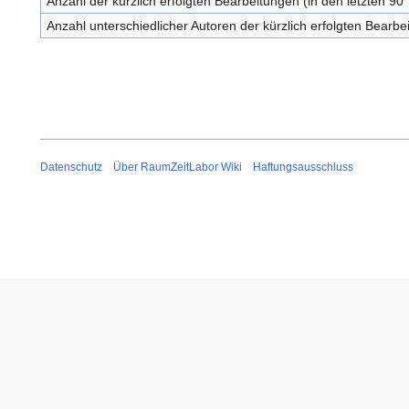
Anzahl der kürzlich erfolgten Bearbeitungen (in den letzten 90
Anzahl unterschiedlicher Autoren der kürzlich erfolgten Bearbe
Datenschutz
Über RaumZeitLabor Wiki
Haftungsausschluss