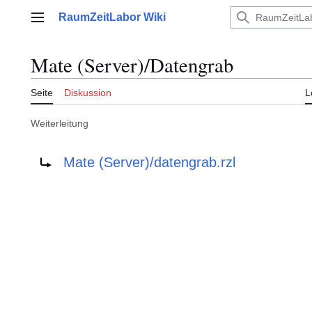
Zum
RaumZeitLabor Wiki
Inhalt
Hauptmenü
springen
Mate (Server)/Datengrab
Seite
Diskussion
L
Weiterleitung
Weiterleitung nach:
Mate (Server)/datengrab.rzl