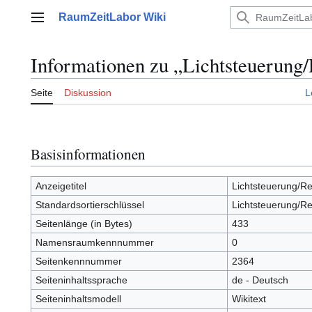
Zum
RaumZeitLabor Wiki
Inhalt
Hauptmenü
springen
Informationen zu „Lichtsteuerung/
Seite
Diskussion
L
Basisinformationen
Anzeigetitel
Lichtsteuerung/Re
Standardsortierschlüssel
Lichtsteuerung/Re
Seitenlänge (in Bytes)
433
Namensraumkennnummer
0
Seitenkennnummer
2364
Seiteninhaltssprache
de - Deutsch
Seiteninhaltsmodell
Wikitext