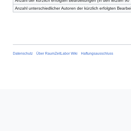
Anzahl der kürzlich erfolgten Bearbeitungen (in den letzten 90
Anzahl unterschiedlicher Autoren der kürzlich erfolgten Bearbe
Datenschutz
Über RaumZeitLabor Wiki
Haftungsausschluss