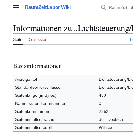
Zum
RaumZeitLabor Wiki
Inhalt
Hauptmenü
springen
Informationen zu „Lichtsteuerung/
Seite
Diskussion
L
Basisinformationen
Anzeigetitel
Lichtsteuerung/Lic
Standardsortierschlüssel
Lichtsteuerung/Lic
Seitenlänge (in Bytes)
480
Namensraumkennnummer
0
Seitenkennnummer
2362
Seiteninhaltssprache
de - Deutsch
Seiteninhaltsmodell
Wikitext