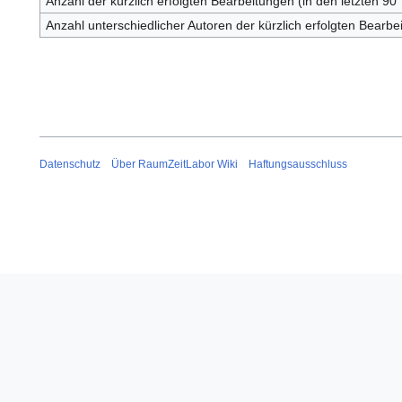
Anzahl der kürzlich erfolgten Bearbeitungen (in den letzten 90
Anzahl unterschiedlicher Autoren der kürzlich erfolgten Bearbe
Datenschutz
Über RaumZeitLabor Wiki
Haftungsausschluss