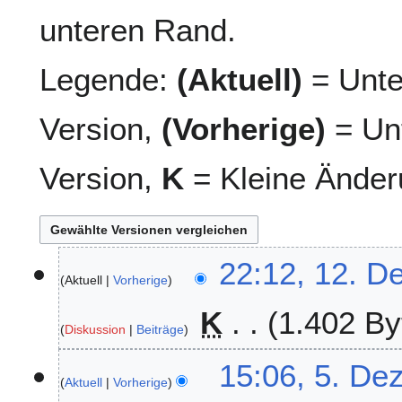
unteren Rand.
Legende:
(Aktuell)
= Unte
Version,
(Vorherige)
= Unt
Version,
K
= Kleine Änder
1
22:12, 12. D
Aktuell
Vorherige
2
.
K
1.402 By
D
Diskussion
Beiträge
e
K
z
5
15:06, 5. De
e
e
Aktuell
Vorherige
.
i
m