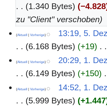
D
1.340 Bytes
−4.828
n
b
e
e
e
z
B
r
e
zu "Client" verschoben
e
2
m
a
0
b
r
13:19, 5. De
2
e
Aktuell
Vorherige
b
3
r
e
2
6.168 Bytes
+19
i
0
t
1
u
1
20:29, 1. De
3
n
Aktuell
Vorherige
.
g
D
6.149 Bytes
+150
s
e
z
z
K
u
e
14:52, 1. De
e
s
m
Aktuell
Vorherige
i
a
b
5.999 Bytes
+1.447
n
m
e
e
m
r