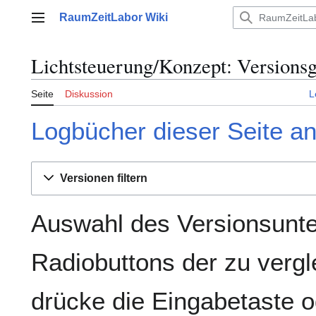
Zum
RaumZeitLabor Wiki
Inhalt
Hauptmenü
springen
Lichtsteuerung/Konzept: Versionsg
Seite
Diskussion
L
Logbücher dieser Seite a
Versionen filtern
Auswahl des Versionsunte
Radiobuttons der zu verg
drücke die Eingabetaste o