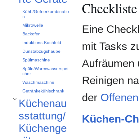
Checkliste
Kühl-/Gefrierkombinatio
n
Mikrowelle
Eine Checkl
Backofen
Induktions-Kochfeld
mit Tasks 
Dunstabzugshaube
Aufräumen 
Spülmaschine
Spüle/Warmwasserspei
cher
Reinigen na
Waschmaschine
Getränkekühlschrank
der
Offenen
Küchenau
Unterabschnitt Küchenausstattung/Küchengeräte umschalten
sstattung/
Küchen-Che
Küchenge