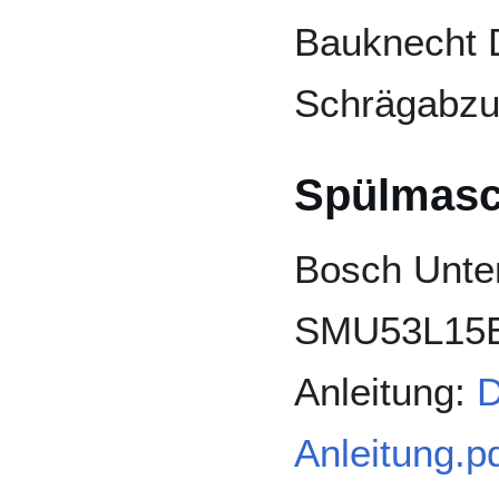
Bauknecht
Schrägabz
Spülmasc
Bosch Unte
SMU53L15
Anleitung:
D
Anleitung.p