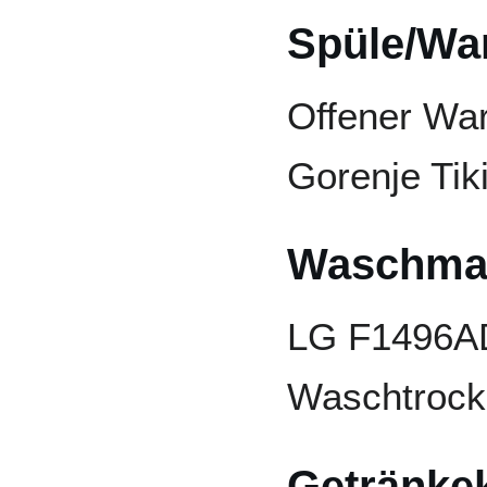
Spüle/Wa
Offener Wa
Gorenje Ti
Waschma
LG F1496AD
Waschtrock
Getränke