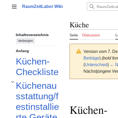
Zum
RaumZeitLabor Wiki
Inhalt
Hauptmenü
springen
Küche
Inhaltsverzeichnis
Seite
Diskussion
L
Verbergen
Anfang
Version vom 7. D
Beiträge
)
(bold for
Küchen-
(
Unterschied
)
← Nä
Checkliste
Nächstjüngere Ver
Küchenau
Unterabschnitt Küchenausstattung/festinstallierte Geräte umschalten
sstattung/f
estinstallie
Küchen-
rte Geräte