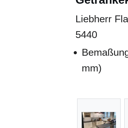
Liebherr F
5440
Bemaßung 
mm)