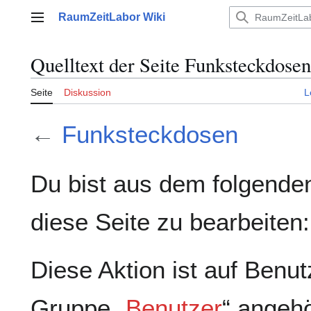
Zum
RaumZeitLabor Wiki
Inhalt
Hauptmenü
springen
Quelltext der Seite Funksteckdosen
Seite
Diskussion
L
←
Funksteckdosen
Du bist aus dem folgenden
diese Seite zu bearbeiten:
Diese Aktion ist auf Benut
Gruppe „
Benutzer
“ angeh