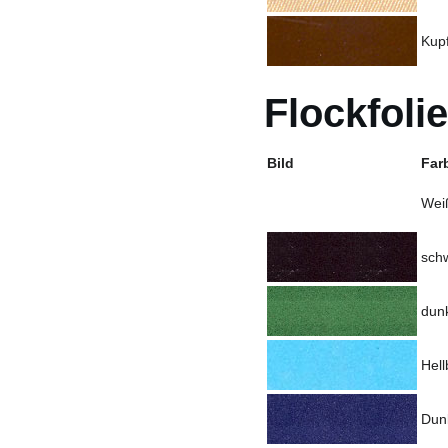
Kupf
Flockfolie
Bild
Far
Wei
sch
dun
Hell
Dun