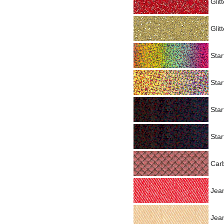
Glit
Glit
Star
Star
Star
Star
Car
Jea
Jea