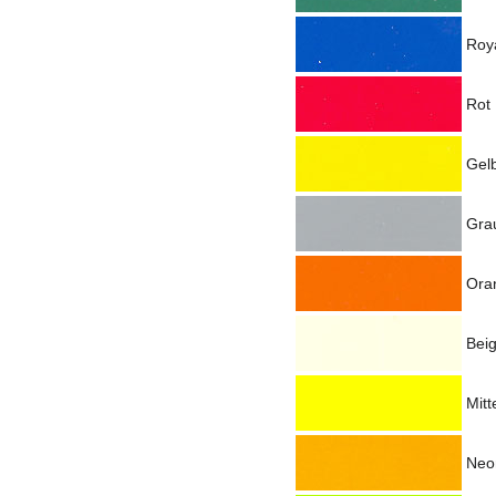
Roy
Rot
Gel
Gra
Ora
Bei
Mitt
Neo