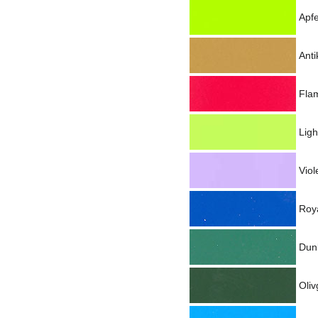
Apf
Anti
Fla
Ligh
Viol
Roy
Dun
Oliv