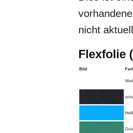
vorhandenen
nicht aktuell
Flexfolie 
Bild
Far
Wei
sch
Hell
Grü