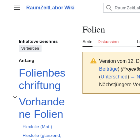
Zum
RaumZeitLabor Wiki
Inhalt
Hauptmenü
springen
Folien
Inhaltsverzeichnis
Seite
Diskussion
L
Verbergen
Anfang
Version vom 12. 
Beiträge
)
(Projektk
Folienbes
(
Unterschied
)
← Nä
chriftung
Nächstjüngere Ver
Vorhande
Unterabschnitt Vorhandene Folien umschalten
ne Folien
Flexfolie (Matt)
Flexfolie (glänzend,