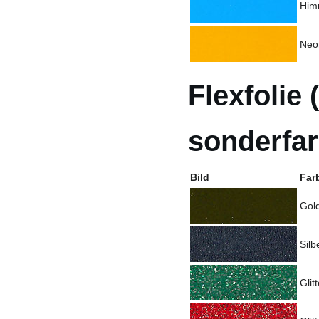
Him
Neo
Flexfolie 
sonderfa
Bild
Far
Gold
Silbe
Glit