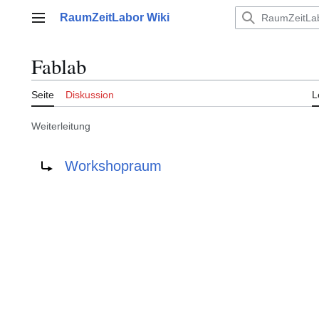
Zum
RaumZeitLabor Wiki
Inhalt
Hauptmenü
springen
Fablab
Seite
Diskussion
L
Weiterleitung
Weiterleitung nach:
Workshopraum