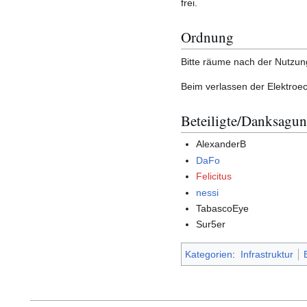
frei.
Ordnung
Bitte räume nach der Nutzun
Beim verlassen der Elektroe
Beteiligte/Danksagu
AlexanderB
DaFo
Felicitus
nessi
TabascoEye
Sur5er
Kategorien
:
Infrastruktur