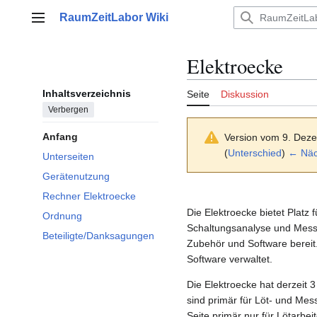
Zum
RaumZeitLabor Wiki
Inhalt
Hauptmenü
springen
Elektroecke
Inhaltsverzeichnis
Seite
Diskussion
Verbergen
Anfang
Version vom 9. Dez
(
Unterschied
)
← Näch
Unterseiten
Gerätenutzung
Rechner Elektroecke
Die Elektroecke bietet Platz 
Ordnung
Schaltungsanalyse und Messa
Beteiligte/Danksagungen
Zubehör und Software bereit
Software verwaltet.
Die Elektroecke hat derzeit 3
sind primär für Löt- und Mess
Seite primär nur für Lötarbei