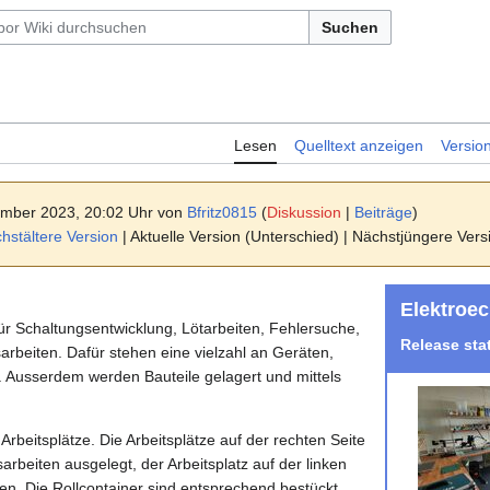
Suchen
Lesen
Quelltext anzeigen
Versio
ember 2023, 20:02 Uhr von
Bfritz0815
(
Diskussion
|
Beiträge
)
stältere Version
| Aktuelle Version (Unterschied) | Nächstjüngere Ver
Elektroe
für Schaltungsentwicklung, Lötarbeiten, Fehlersuche,
Release sta
rbeiten. Dafür stehen eine vielzahl an Geräten,
. Ausserdem werden Bauteile gelagert und mittels
 Arbeitsplätze. Die Arbeitsplätze auf der rechten Seite
arbeiten ausgelegt, der Arbeitsplatz auf der linken
ten. Die Rollcontainer sind entsprechend bestückt.