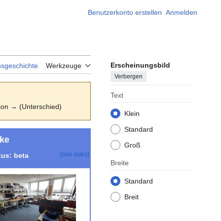
Benutzerkonto erstellen
Anmelden
Erscheinungsbild
nsgeschichte
Werkzeuge
Verbergen
Text
sion → (Unterschied)
Klein
Standard
cke
Groß
[box doku]
tus: beta
Breite
Standard
Breit