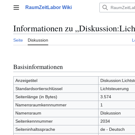
Zum
RaumZeitLabor Wiki
Inhalt
Hauptmenü
springen
Informationen zu „Diskussion:Lich
Seite
Diskussion
L
Basisinformationen
Anzeigetitel
Diskussion:Lichts
Standardsortierschlüssel
Lichtsteuerung
Seitenlänge (in Bytes)
3.574
Namensraumkennnummer
1
Namensraum
Diskussion
Seitenkennnummer
2034
Seiteninhaltssprache
de - Deutsch