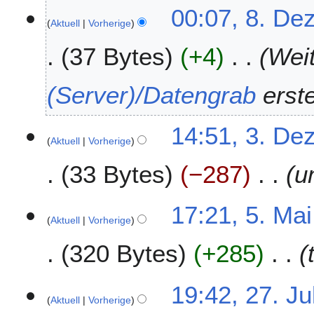
8
00:07, 8. De
0
Aktuell
Vorherige
.
1
D
5
37 Bytes
+4
Weit
e
z
e
(Server)/Datengrab
erste
m
b
3
14:51, 3. De
e
Aktuell
Vorherige
.
r
D
2
33 Bytes
−287
u
e
0
z
1
e
5
17:21, 5. Ma
2
m
Aktuell
Vorherige
.
b
M
320 Bytes
+285
e
a
r
i
2
2
2
19:42, 27. Ju
0
0
Aktuell
Vorherige
7
1
1