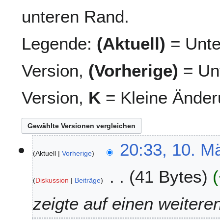
unteren Rand.
Legende:
(Aktuell)
= Unte
Version,
(Vorherige)
= Unt
Version,
K
= Kleine Änder
1
20:33, 10. M
Aktuell
Vorherige
0
.
41 Bytes
M
Diskussion
Beiträge
ä
r
zeigte auf einen weiteren
z
2