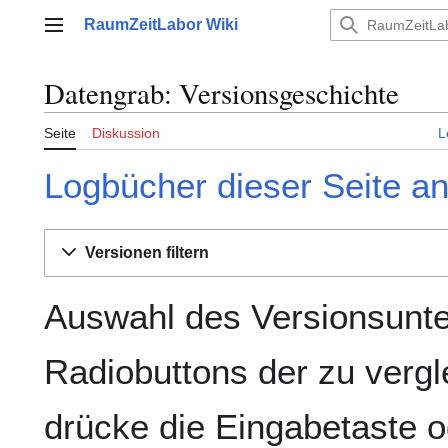
Zum
RaumZeitLabor Wiki
Inhalt
Hauptmenü
springen
Datengrab: Versionsgeschichte
Seite
Diskussion
L
Logbücher dieser Seite a
Versionen filtern
Auswahl des Versionsunte
Radiobuttons der zu verg
drücke die Eingabetaste o