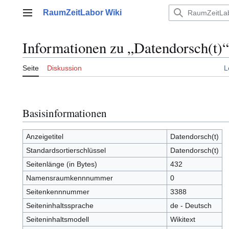
Zum
RaumZeitLabor Wiki
Inhalt
Hauptmenü
springen
Informationen zu „Datendorsch(t)“
Seite
Diskussion
L
Basisinformationen
Anzeigetitel
Datendorsch(t)
Standardsortierschlüssel
Datendorsch(t)
Seitenlänge (in Bytes)
432
Namensraumkennnummer
0
Seitenkennnummer
3388
Seiteninhaltssprache
de - Deutsch
Seiteninhaltsmodell
Wikitext