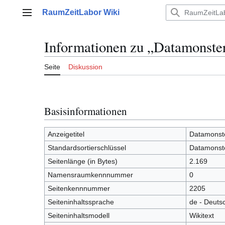
Zum
RaumZeitLabor Wiki
Inhalt
Hauptmenü
springen
Informationen zu „Datamonste
Seite
Diskussion
Basisinformationen
Anzeigetitel
Datamonst
Standardsortierschlüssel
Datamonst
Seitenlänge (in Bytes)
2.169
Namensraumkennnummer
0
Seitenkennnummer
2205
Seiteninhaltssprache
de - Deuts
Seiteninhaltsmodell
Wikitext