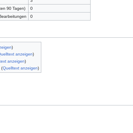
3
zten 90 Tagen)
0
 Bearbeitungen
0
zeigen
)
uelltext anzeigen
)
text anzeigen
)
(
Quelltext anzeigen
)