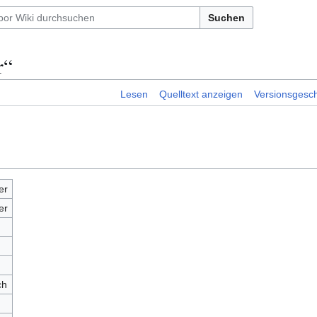
Suchen
r“
Lesen
Quelltext anzeigen
Versionsgesch
er
er
ch