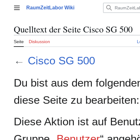
Zum
RaumZeitLabor Wiki
Inhalt
Hauptmenü
springen
Quelltext der Seite Cisco SG 500
Seite
Diskussion
L
←
Cisco SG 500
Du bist aus dem folgenden
diese Seite zu bearbeiten:
Diese Aktion ist auf Benut
Gruppe „
Benutzer
“ angeh