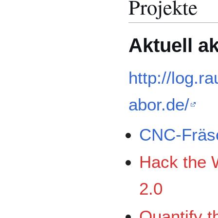
Projekte
Aktuell ak
http://log.r
abor.de/
CNC-Fräs
Hack the 
2.0
Quantify t