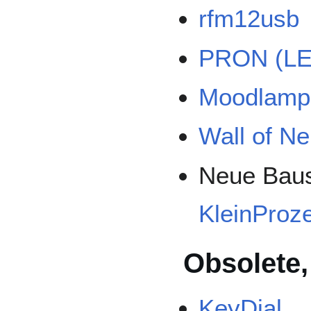
rfm12usb
PRON (LE
Moodlamp
Wall of Ne
Neue Baus
KleinProz
Obsolete,
KeyDial