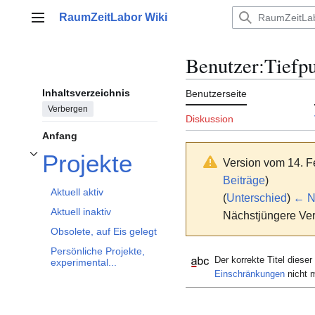
Zum
RaumZeitLabor Wiki
Inhalt
Hauptmenü
springen
Benutzer
:
Tiefp
Inhaltsverzeichnis
Benutzerseite
Verbergen
Diskussion
Anfang
Projekte
Version vom 14. F
Unterabschnitt Projekte umschalten
Beiträge
)
Aktuell aktiv
(
Unterschied
)
← Nä
Aktuell inaktiv
Nächstjüngere Ver
Obsolete, auf Eis gelegt
Persönliche Projekte,
Der korrekte Titel dieser 
experimental...
Einschränkungen
nicht m