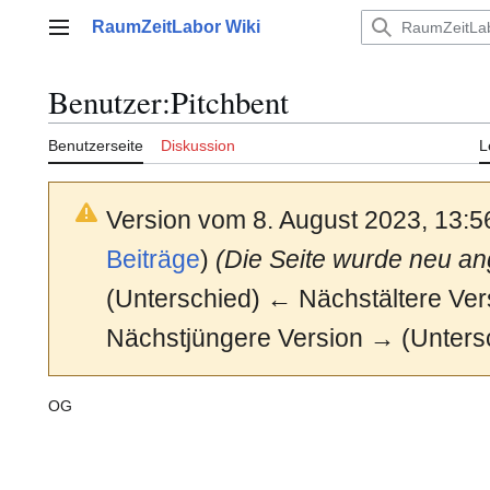
Zum
RaumZeitLabor Wiki
Inhalt
Hauptmenü
springen
Benutzer
:
Pitchbent
Benutzerseite
Diskussion
L
Version vom 8. August 2023, 13:
Beiträge
)
(Die Seite wurde neu an
(Unterschied) ← Nächstältere Vers
Nächstjüngere Version → (Unters
OG