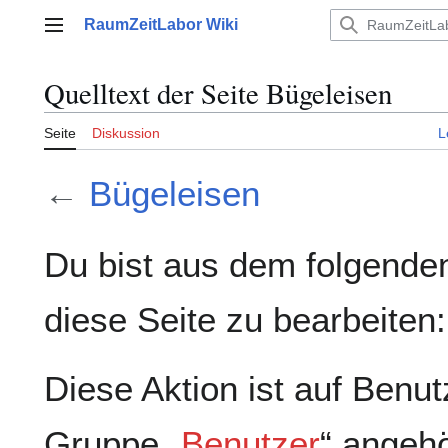
Zum
RaumZeitLabor Wiki
Inhalt
Hauptmenü
springen
Quelltext der Seite Bügeleisen
Seite
Diskussion
L
←
Bügeleisen
Du bist aus dem folgenden
diese Seite zu bearbeiten:
Diese Aktion ist auf Benut
Gruppe „
Benutzer
“ angeh