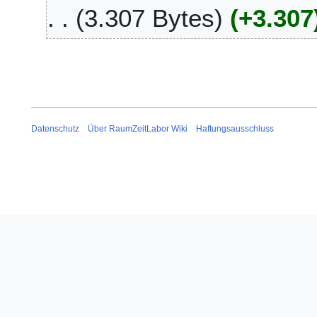
.
3.307 Bytes
+3.307
r
M
2
ä
0
r
2
z
5
2
0
2
2
Datenschutz
Über RaumZeitLabor Wiki
Haftungsausschluss