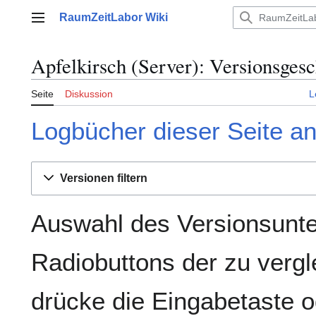
Zum
RaumZeitLabor Wiki
Inhalt
Hauptmenü
springen
Apfelkirsch (Server): Versionsgesc
Seite
Diskussion
L
Logbücher dieser Seite a
Versionen filtern
Auswahl des Versionsunte
Radiobuttons der zu verg
drücke die Eingabetaste o