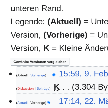
unteren Rand.
Legende:
(Aktuell)
= Unte
Version,
(Vorherige)
= Unt
Version,
K
= Kleine Änder
9
15:59, 9. Fe
Aktuell
Vorherige
.
F
K
3.304 By
e
Diskussion
Beiträge
b
r
2
17:14, 22. M
u
Aktuell
Vorherige
2
a